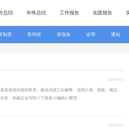
作总结
年终总结
工作报告
实践报告
章制度
答辩状
请假条
证明
通知
2024-07-12
有着直接或间接的联系，解说词是口头解释、说明人物、画面、展品
许多，你确定会写吗？下面是小编精心整理...
2024-07-12