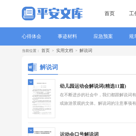
首页
工
心得体会
事迹材料
应急预案
规
首页
实用文档
解说词
当前位置：
>
>
解说词
w
幼儿园运动会解说词(精选11篇)
在不断进步的社会中，我们都跟解说词
或旅游景观的文体。解说词的注意事项有
w
运动会口号解说词