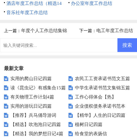
酒店年度工作总结（精选14
办公室年度工作总结
篇）
音乐社年度工作总结
年度个人工作总结集锦
电工年度工作总结
上一篇：
下一篇：
15篇
最新文章
实用的爬山日记四篇
农民工工资承诺书范文五篇
读《昆虫记》有感集合15篇
中学生承诺书范文集锦五篇
有关物理工作计划4篇
工作心得体会【热】
实用的游玩日记四篇
企业债权债务承诺书范本
【推荐】兵马俑导游词
【精华】人生的日记四篇
【精选】吹泡泡日记四篇
植树日记四篇
【精选】我的梦想日记4篇
给食堂的表扬信