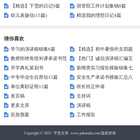
【精选】下雪的日记9篇
宿管部工作计划集锦8篇
幼儿表扬信(15篇)
精选我的理想日记4篇
猜你喜欢
学习的演讲稿锦集6篇
【精选】初中暑假作文四篇
教师拒绝有偿补课承诺书范
【热门】诚信演讲稿汇编五
开学典礼策划书
新闻类实习报告模板锦集七
文十篇
篇
中专毕业生自荐信15篇
安全生产承诺书模板汇总八
篇
单位离职证明15篇
班长转正申请
篇
发言稿
主持词
更多文库
演讲稿
应急预案
工作报告
Copyright © 2023
平安文库
www.pahaodai.com 版权所有