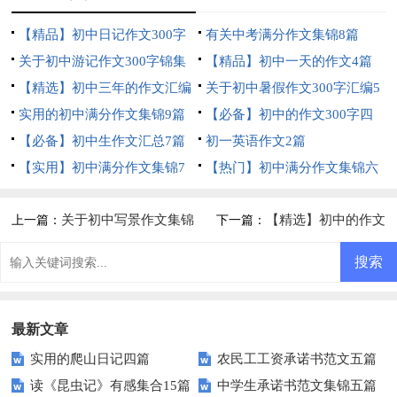
【精品】初中日记作文300字
有关中考满分作文集锦8篇
锦集6篇
关于初中游记作文300字锦集
【精品】初中一天的作文4篇
六篇
【精选】初中三年的作文汇编
关于初中暑假作文300字汇编5
九篇
实用的初中满分作文集锦9篇
篇
【必备】初中的作文300字四
【必备】初中生作文汇总7篇
篇
初一英语作文2篇
【实用】初中满分作文集锦7
【热门】初中满分作文集锦六
篇
篇
关于初中写景作文集锦
【精选】初中的作文
上一篇：
下一篇：
六篇
300字汇总5篇
最新文章
实用的爬山日记四篇
农民工工资承诺书范文五篇
读《昆虫记》有感集合15篇
中学生承诺书范文集锦五篇