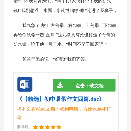
拳”打的我直冒泡泡，“糟了!这家伙打歪了我的防水
镜!”我刚想浮上水面，水就“扑噜扑噜”呛进了我鼻子，
我气急了瞎打“左勾拳、右勾拳、上勾拳、下勾拳,
再给你致命一击!直拳!”这几拳真有效也打歪了哥哥的
防水镜，呛了他一鼻子水。“时间不早了回家吧!”
爸爸干脆的说。“好吧!”我们齐答。
点击下载文档
《【精选】初中暑假作文四篇.doc》
将本文的Word文档下载到电脑，方便收藏和打
印
推荐度：