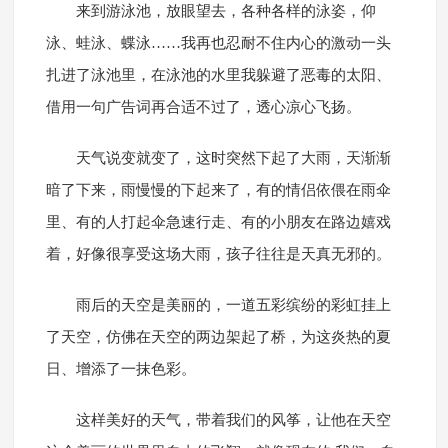
来到游泳池，放眼望去，各种各样的泳姿，仰
泳、蛙泳、蝶泳……我再也忍耐不住内心的激动一头
扎进了泳池里，在泳池的水里我躲避了恶毒的太阳、
借用一句广告词再合适不过了，透心凉心飞扬。
天气说变就变了，这时突然下起了大雨，天渐渐
暗了下来，雨慢慢的下起来了，有的情侣依偎在雨伞
里、有的人打起伞急速行走、有的小朋友在路边嬉戏
着，好像很享受这场大雨，孩子往往是天真无邪的。
雨后的天空是美丽的，一道五彩缤纷的彩虹挂上
了天空，仿佛在天空的两边架起了桥，为这炎热的夏
日、增添了一抹色彩。
这样美好的天气，带着我们的风筝，让他在天空