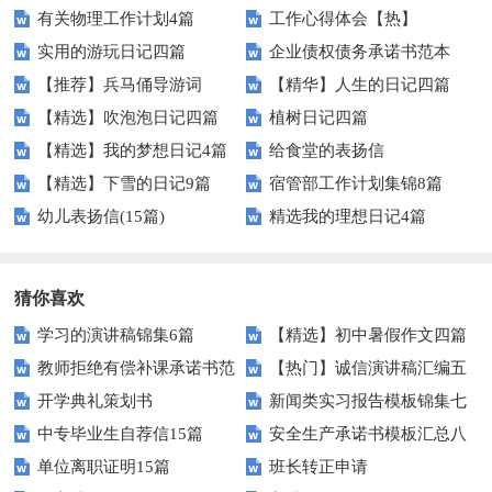
有关物理工作计划4篇
工作心得体会【热】
实用的游玩日记四篇
企业债权债务承诺书范本
【推荐】兵马俑导游词
【精华】人生的日记四篇
【精选】吹泡泡日记四篇
植树日记四篇
【精选】我的梦想日记4篇
给食堂的表扬信
【精选】下雪的日记9篇
宿管部工作计划集锦8篇
幼儿表扬信(15篇)
精选我的理想日记4篇
猜你喜欢
学习的演讲稿锦集6篇
【精选】初中暑假作文四篇
教师拒绝有偿补课承诺书范
【热门】诚信演讲稿汇编五
开学典礼策划书
新闻类实习报告模板锦集七
文十篇
篇
中专毕业生自荐信15篇
安全生产承诺书模板汇总八
篇
单位离职证明15篇
班长转正申请
篇