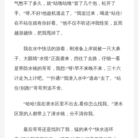
气憋不了多久，就“咕噜咕噜”冒了几个泡，松开了
手。“呀,不好!他趁机逃走了。”我追过来，喝道“站住!
在不站住就有你好看。”他不仅不听还冲我怪笑，反而
越游越快，把我甩掉了。
我在水中快活的游着，刚准备上岸就被一只大鼻
子、大眼睛“水怪”正面袭来，挡住了去路，仔细一看
是带防水镜的哥哥，我想:“呀!早不来晚不来，三十六
计走为上计吧。”“扑通!”我潜入水中“逃命”去了。“站
住!别跑!”哥哥穷追不舍。
“哈哈!混在潜水区里不出去,看你怎么找我。”潜水
区里的人都带上了潜水镜，分不清你我。
最后哥哥还是找到了我，猛的来个“快水连环