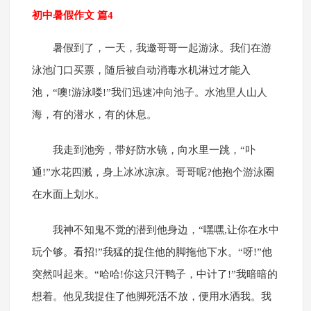
初中暑假作文 篇4
暑假到了，一天，我邀哥哥一起游泳。我们在游
泳池门口买票，随后被自动消毒水机淋过才能入
池，“噢!游泳喽!”我们迅速冲向池子。水池里人山人
海，有的潜水，有的休息。
我走到池旁，带好防水镜，向水里一跳，“卟
通!”水花四溅，身上冰冰凉凉。哥哥呢?他抱个游泳圈
在水面上划水。
我神不知鬼不觉的潜到他身边，“嘿嘿,让你在水中
玩个够。看招!”我猛的捉住他的脚拖他下水。“呀!”他
突然叫起来。“哈哈!你这只汗鸭子，中计了!”我暗暗的
想着。他见我捉住了他脚死活不放，便用水洒我。我