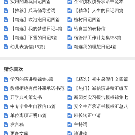
实用的游玩日记四篇
企业债权债务承诺书范本
【推荐】兵马俑导游词
【精华】人生的日记四篇
【精选】吹泡泡日记四篇
植树日记四篇
【精选】我的梦想日记4篇
给食堂的表扬信
【精选】下雪的日记9篇
宿管部工作计划集锦8篇
幼儿表扬信(15篇)
精选我的理想日记4篇
猜你喜欢
学习的演讲稿锦集6篇
【精选】初中暑假作文四篇
教师拒绝有偿补课承诺书范
【热门】诚信演讲稿汇编五
开学典礼策划书
新闻类实习报告模板锦集七
文十篇
篇
中专毕业生自荐信15篇
安全生产承诺书模板汇总八
篇
单位离职证明15篇
班长转正申请
篇
发言稿
主持词
更多文库
演讲稿