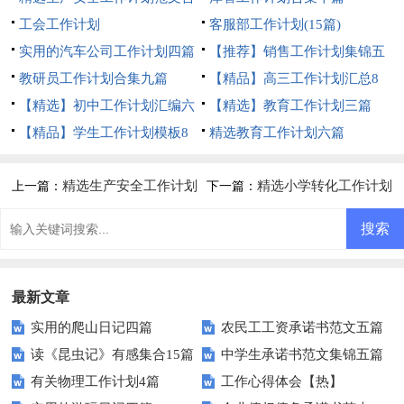
集六篇
工会工作计划
客服部工作计划(15篇)
实用的汽车公司工作计划四篇
【推荐】销售工作计划集锦五
教研员工作计划合集九篇
篇
【精品】高三工作计划汇总8
【精选】初中工作计划汇编六
篇
【精选】教育工作计划三篇
篇
【精品】学生工作计划模板8
精选教育工作计划六篇
篇
精选生产安全工作计划
精选小学转化工作计划
上一篇：
下一篇：
范文合集六篇
4篇
最新文章
实用的爬山日记四篇
农民工工资承诺书范文五篇
读《昆虫记》有感集合15篇
中学生承诺书范文集锦五篇
有关物理工作计划4篇
工作心得体会【热】